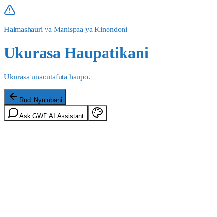
Halmashauri ya Manispaa ya Kinondoni
Ukurasa Haupatikani
Ukurasa unaoutafuta haupo.
Rudi Nyumbani
Ask GWF AI Assistant