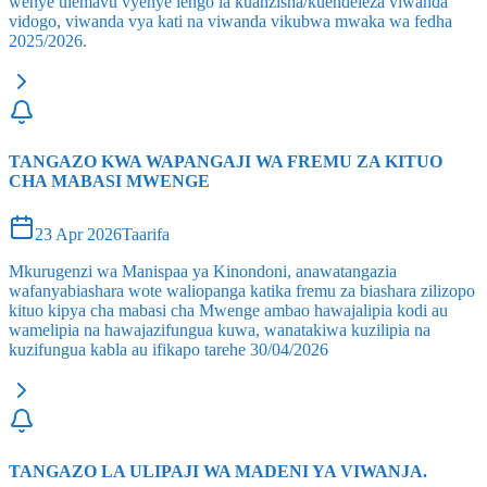
wenye ulemavu vyenye lengo la kuanzisha/kuendeleza viwanda
vidogo, viwanda vya kati na viwanda vikubwa mwaka wa fedha
2025/2026.
TANGAZO KWA WAPANGAJI WA FREMU ZA KITUO
CHA MABASI MWENGE
23 Apr 2026
Taarifa
Mkurugenzi wa Manispaa ya Kinondoni, anawatangazia
wafanyabiashara wote waliopanga katika fremu za biashara zilizopo
kituo kipya cha mabasi cha Mwenge ambao hawajalipia kodi au
wamelipia na hawajazifungua kuwa, wanatakiwa kuzilipia na
kuzifungua kabla au ifikapo tarehe 30/04/2026
TANGAZO LA ULIPAJI WA MADENI YA VIWANJA.