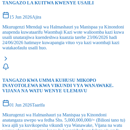
TANGAZO LA KUITWA KWENYE USAILI
15 Jun 2026
Ajira
Mkurugenzi Mtendaji wa Halmashauri ya Manispaa ya Kinondoni
anapenda kuwataarifu Waombaji Kazi wote walioomba kazi kuwa
usaili unatarajiwa kuendeshwa kuanzia tarehe 23/06/2026 hadi
24/06/2026 hatimaye kuwapangia vituo vya kazi waombaji kazi
watakaofaulu usaili huo.
TANGAZO KWA UMMA KUHUSU MIKOPO
INAYOTOLEWA KWA VIKUNDI VYA WANAWAKE.
VIJANA NA WATU WENYE ULEMAVU
01 Jun 2026
Taarifa
Mkurugenzi wa Halmashauri ya Manispaa ya Kinondoni
anatangaza uwepo wa fedha Shs. 5,000,000,000/= (Bilioni tano tu)
kwa ajili ya kuvikopesha vikundi vya Wanawake, Vijana na watu