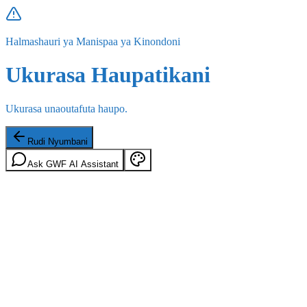
Halmashauri ya Manispaa ya Kinondoni
Ukurasa Haupatikani
Ukurasa unaoutafuta haupo.
Rudi Nyumbani
Ask GWF AI Assistant