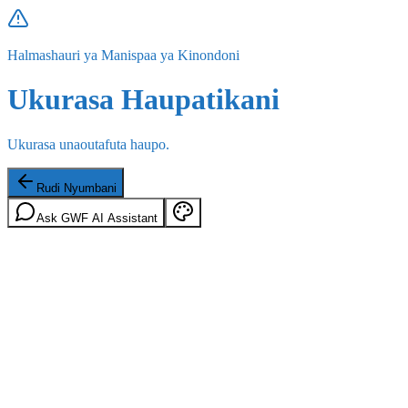
Halmashauri ya Manispaa ya Kinondoni
Ukurasa Haupatikani
Ukurasa unaoutafuta haupo.
Rudi Nyumbani
Ask GWF AI Assistant