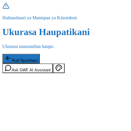
Halmashauri ya Manispaa ya Kinondoni
Ukurasa Haupatikani
Ukurasa unaoutafuta haupo.
Rudi Nyumbani
Ask GWF AI Assistant