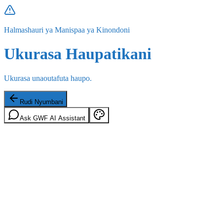
Halmashauri ya Manispaa ya Kinondoni
Ukurasa Haupatikani
Ukurasa unaoutafuta haupo.
Rudi Nyumbani
Ask GWF AI Assistant