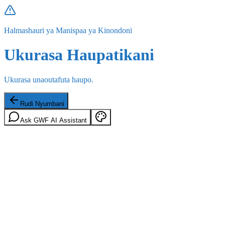
Halmashauri ya Manispaa ya Kinondoni
Ukurasa Haupatikani
Ukurasa unaoutafuta haupo.
Rudi Nyumbani
Ask GWF AI Assistant