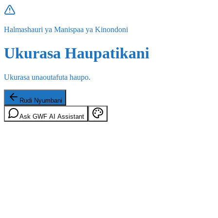
Halmashauri ya Manispaa ya Kinondoni
Ukurasa Haupatikani
Ukurasa unaoutafuta haupo.
Rudi Nyumbani
Ask GWF AI Assistant