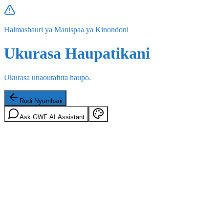
Halmashauri ya Manispaa ya Kinondoni
Ukurasa Haupatikani
Ukurasa unaoutafuta haupo.
Rudi Nyumbani
Ask GWF AI Assistant