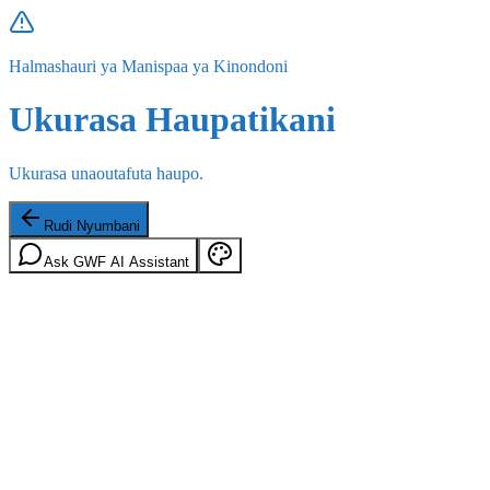
Halmashauri ya Manispaa ya Kinondoni
Ukurasa Haupatikani
Ukurasa unaoutafuta haupo.
Rudi Nyumbani
Ask GWF AI Assistant