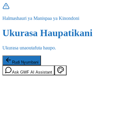
Halmashauri ya Manispaa ya Kinondoni
Ukurasa Haupatikani
Ukurasa unaoutafuta haupo.
Rudi Nyumbani
Ask GWF AI Assistant