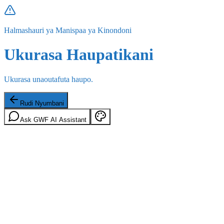
Halmashauri ya Manispaa ya Kinondoni
Ukurasa Haupatikani
Ukurasa unaoutafuta haupo.
Rudi Nyumbani
Ask GWF AI Assistant