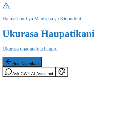
Halmashauri ya Manispaa ya Kinondoni
Ukurasa Haupatikani
Ukurasa unaoutafuta haupo.
Rudi Nyumbani
Ask GWF AI Assistant