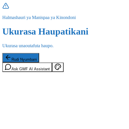
Halmashauri ya Manispaa ya Kinondoni
Ukurasa Haupatikani
Ukurasa unaoutafuta haupo.
Rudi Nyumbani
Ask GWF AI Assistant