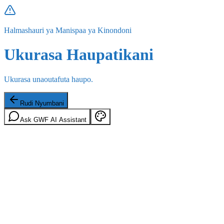
Halmashauri ya Manispaa ya Kinondoni
Ukurasa Haupatikani
Ukurasa unaoutafuta haupo.
Rudi Nyumbani
Ask GWF AI Assistant