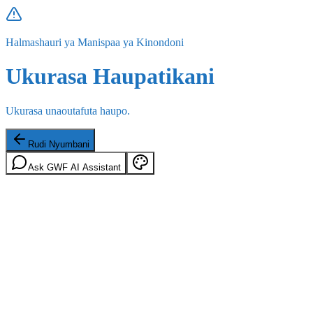
Halmashauri ya Manispaa ya Kinondoni
Ukurasa Haupatikani
Ukurasa unaoutafuta haupo.
Rudi Nyumbani
Ask GWF AI Assistant