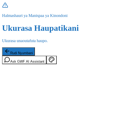
Halmashauri ya Manispaa ya Kinondoni
Ukurasa Haupatikani
Ukurasa unaoutafuta haupo.
Rudi Nyumbani
Ask GWF AI Assistant