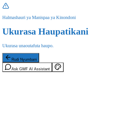
Halmashauri ya Manispaa ya Kinondoni
Ukurasa Haupatikani
Ukurasa unaoutafuta haupo.
Rudi Nyumbani
Ask GWF AI Assistant