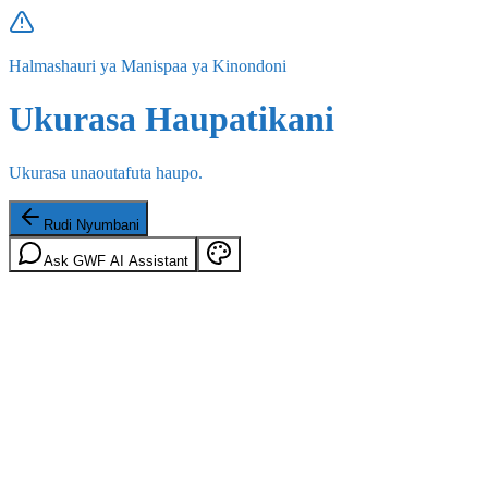
Halmashauri ya Manispaa ya Kinondoni
Ukurasa Haupatikani
Ukurasa unaoutafuta haupo.
Rudi Nyumbani
Ask GWF AI Assistant