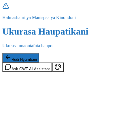
Halmashauri ya Manispaa ya Kinondoni
Ukurasa Haupatikani
Ukurasa unaoutafuta haupo.
Rudi Nyumbani
Ask GWF AI Assistant