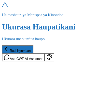
Halmashauri ya Manispaa ya Kinondoni
Ukurasa Haupatikani
Ukurasa unaoutafuta haupo.
Rudi Nyumbani
Ask GWF AI Assistant