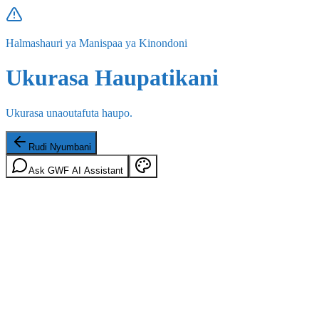
Halmashauri ya Manispaa ya Kinondoni
Ukurasa Haupatikani
Ukurasa unaoutafuta haupo.
Rudi Nyumbani
Ask GWF AI Assistant