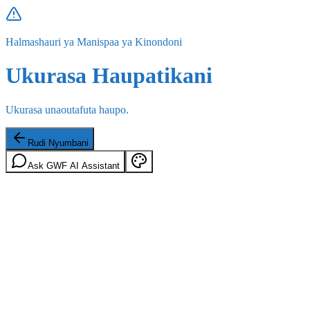
Halmashauri ya Manispaa ya Kinondoni
Ukurasa Haupatikani
Ukurasa unaoutafuta haupo.
Rudi Nyumbani
Ask GWF AI Assistant