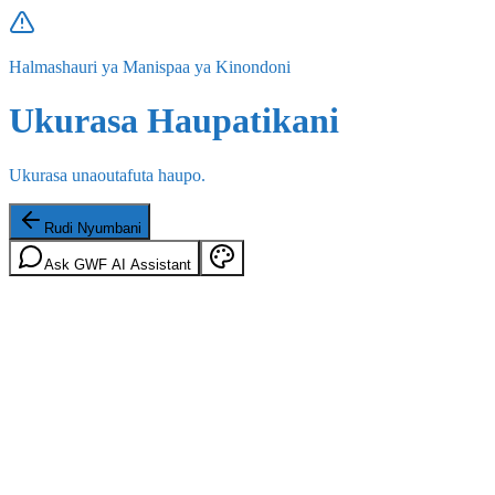
Halmashauri ya Manispaa ya Kinondoni
Ukurasa Haupatikani
Ukurasa unaoutafuta haupo.
Rudi Nyumbani
Ask GWF AI Assistant