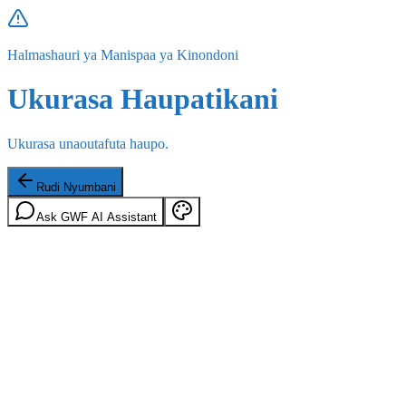
Halmashauri ya Manispaa ya Kinondoni
Ukurasa Haupatikani
Ukurasa unaoutafuta haupo.
Rudi Nyumbani
Ask GWF AI Assistant