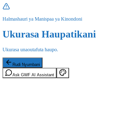
Halmashauri ya Manispaa ya Kinondoni
Ukurasa Haupatikani
Ukurasa unaoutafuta haupo.
Rudi Nyumbani
Ask GWF AI Assistant