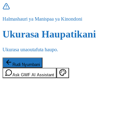
Halmashauri ya Manispaa ya Kinondoni
Ukurasa Haupatikani
Ukurasa unaoutafuta haupo.
Rudi Nyumbani
Ask GWF AI Assistant