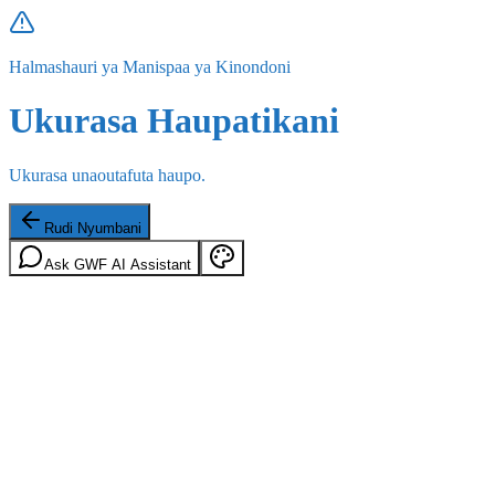
Halmashauri ya Manispaa ya Kinondoni
Ukurasa Haupatikani
Ukurasa unaoutafuta haupo.
Rudi Nyumbani
Ask GWF AI Assistant