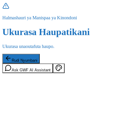
Halmashauri ya Manispaa ya Kinondoni
Ukurasa Haupatikani
Ukurasa unaoutafuta haupo.
Rudi Nyumbani
Ask GWF AI Assistant