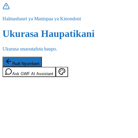
Halmashauri ya Manispaa ya Kinondoni
Ukurasa Haupatikani
Ukurasa unaoutafuta haupo.
Rudi Nyumbani
Ask GWF AI Assistant