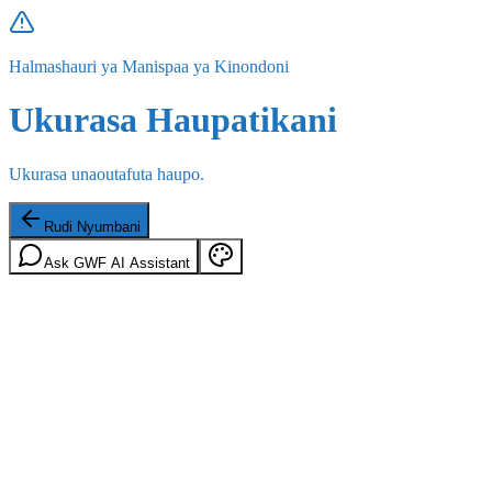
Halmashauri ya Manispaa ya Kinondoni
Ukurasa Haupatikani
Ukurasa unaoutafuta haupo.
Rudi Nyumbani
Ask GWF AI Assistant