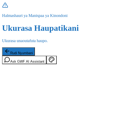
Halmashauri ya Manispaa ya Kinondoni
Ukurasa Haupatikani
Ukurasa unaoutafuta haupo.
Rudi Nyumbani
Ask GWF AI Assistant